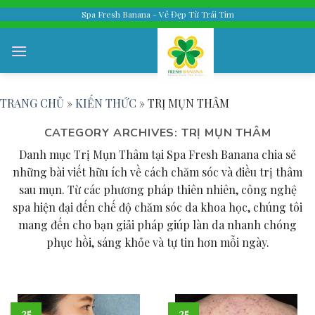
Skip
Spa Fresh Banana - Vẻ Đẹp Từ Trái Tim
to
content
TRANG CHỦ
»
KIẾN THỨC
»
TRỊ MỤN THÂM
CATEGORY ARCHIVES:
TRỊ MỤN THÂM
Danh mục Trị Mụn Thâm tại Spa Fresh Banana chia sẻ
những bài viết hữu ích về cách chăm sóc và điều trị thâm
sau mụn. Từ các phương pháp thiên nhiên, công nghệ
spa hiện đại đến chế độ chăm sóc da khoa học, chúng tôi
mang đến cho bạn giải pháp giúp làn da nhanh chóng
phục hồi, sáng khỏe và tự tin hơn mỗi ngày.
25
25