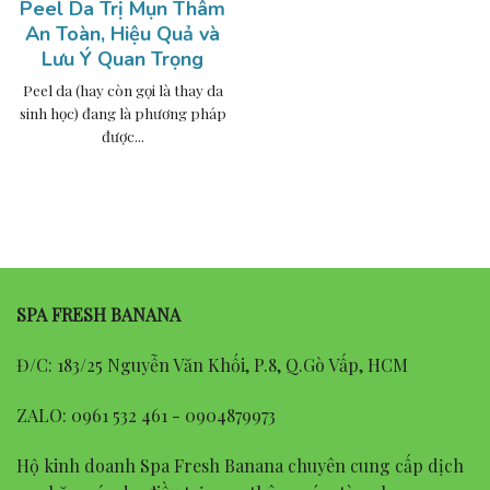
Peel Da Trị Mụn Thâm
An Toàn, Hiệu Quả và
Lưu Ý Quan Trọng
Peel da (hay còn gọi là thay da
sinh học) đang là phương pháp
được...
SPA FRESH BANANA
Đ/C: 183/25 Nguyễn Văn Khối, P.8, Q.Gò Vấp, HCM
ZALO: 0961 532 461 - 0904879973
Hộ kinh doanh Spa Fresh Banana chuyên cung cấp dịch