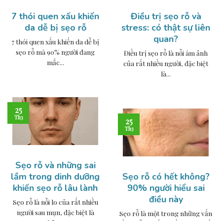
7 thói quen xấu khiến
Điều trị sẹo rỗ và
da dễ bị sẹo rỗ
stress: có thật sự liên
quan?
7 thói quen xấu khiến da dễ bị
sẹo rỗ mà 90% người đang
Điều trị sẹo rỗ là nỗi ám ảnh
mắc...
của rất nhiều người, đặc biệt
là...
25
Th3
25
Th3
Sẹo rỗ và những sai
lầm trong dinh dưỡng
Sẹo rỗ có hết không?
khiến sẹo rỗ lâu lành
90% người hiểu sai
điều này
Sẹo rỗ là nỗi lo của rất nhiều
người sau mụn, đặc biệt là
Sẹo rỗ là một trong những vấn