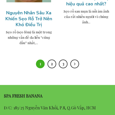
hiệu quả cao nhất?
Sẹo rỗ sau mụn là nỗi ám ảnh
Nguyên Nhân Sâu Xa
của rất nhiều người vì chúng
Khiến Sẹo Rỗ Trở Nên
ảnh...
Khó Điều Trị
Sẹo rỗ (sẹo lõm) là một trong
những vấn đề da liễu “cứng
đầu” nhất,...
1
2
3
SPA FRESH BANANA
Đ/C: 183/25 Nguyễn Văn Khối, P.8, Q.Gò Vấp, HCM