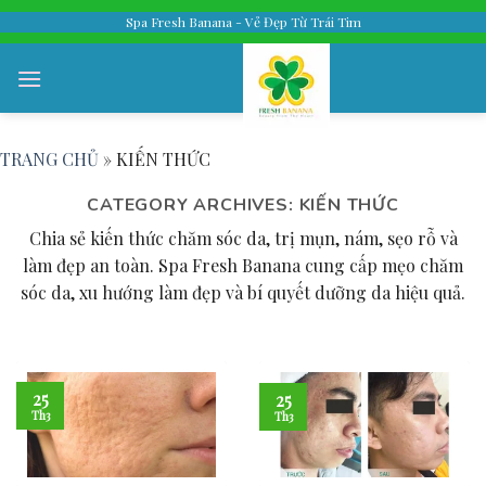
Skip
Spa Fresh Banana - Vẻ Đẹp Từ Trái Tim
to
content
TRANG CHỦ
»
KIẾN THỨC
CATEGORY ARCHIVES:
KIẾN THỨC
Chia sẻ kiến thức chăm sóc da, trị mụn, nám, sẹo rỗ và
làm đẹp an toàn. Spa Fresh Banana cung cấp mẹo chăm
sóc da, xu hướng làm đẹp và bí quyết dưỡng da hiệu quả.
25
25
Th3
Th3