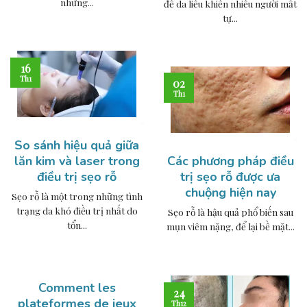
những...
đề da liễu khiến nhiều người mất
tự...
16
Th1
02
Th1
So sánh hiệu quả giữa
lăn kim và laser trong
Các phương pháp điều
điều trị sẹo rỗ
trị sẹo rỗ được ưa
chuộng hiện nay
Sẹo rỗ là một trong những tình
trạng da khó điều trị nhất do
Sẹo rỗ là hậu quả phổ biến sau
tổn...
mụn viêm nặng, để lại bề mặt...
Comment les
24
plateformes de jeux
Th12