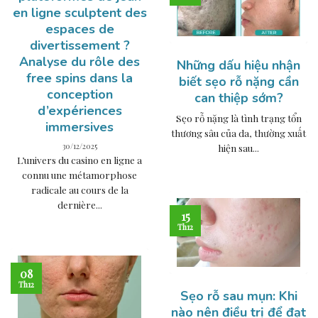
en ligne sculptent des
espaces de
divertissement ?
Analyse du rôle des
Những dấu hiệu nhận
free spins dans la
biết sẹo rỗ nặng cần
conception
can thiệp sớm?
d’expériences
Sẹo rỗ nặng là tình trạng tổn
immersives
thương sâu của da, thường xuất
30/12/2025
hiện sau...
L’univers du casino en ligne a
connu une métamorphose
radicale au cours de la
dernière...
15
Th12
08
Th12
Sẹo rỗ sau mụn: Khi
nào nên điều trị để đạt