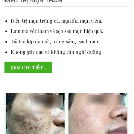
ĐIỀU TRỊ MỤN THÂM
Điều trị mụn trứng cá, mụn ẩn, mụn viêm.
Làm mờ vết thâm và sẹo sau mụn hiệu quả.
Tái tạo lớp da mới, trắng sáng, sạch mụn.
Không gây đau và không cần nghỉ dưỡng.
XEM CHI TIẾT…