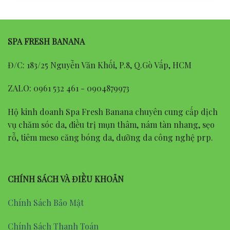
SPA FRESH BANANA
Đ/C: 183/25 Nguyễn Văn Khối, P.8, Q.Gò Vấp, HCM
ZALO: 0961 532 461 - 0904879973
Hộ kinh doanh Spa Fresh Banana chuyên cung cấp dịch
vụ chăm sóc da, điều trị mụn thâm, nám tàn nhang, sẹo
rỗ, tiêm meso căng bóng da, dưỡng da công nghệ prp.
CHÍNH SÁCH VÀ ĐIỀU KHOẢN
Chính Sách Bảo Mật
Chính Sách Thanh Toán