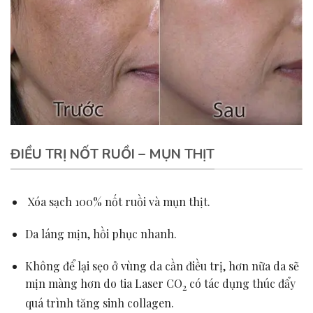
ĐIỀU TRỊ NỐT RUỒI – MỤN THỊT
Xóa sạch 100% nốt ruồi và mụn thịt.
Da láng mịn, hồi phục nhanh.
Không để lại sẹo ở vùng da cần điều trị, hơn nữa da sẽ
mịn màng hơn do tia Laser CO
có tác dụng thúc đẩy
2
quá trình tăng sinh collagen.