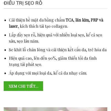
ĐIỀU TRỊ SẸO RỖ
Cải thiện bề mặt da bằng chấm
TCA
,
lăn kim, PRP và
laser
, kích thích tái tạo collagen.
Lấp đầy sẹo rỗ, hiệu quả với nhiều loại sẹo, kể cả sẹo
sâu, sẹo lâu năm.
Se khít lỗ chân lông và cải thiện kết cấu da, trẻ hóa da
Hiệu quả cao, lên đến 90%, giảm thiểu tối đa tình
trạng tái phát sẹo.
Áp dụng với mọi loại da, kể cả da nhạy cảm.
XEM CHI TIẾT…