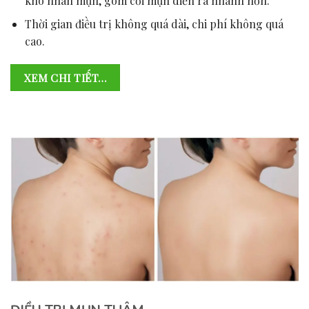
khô nhân mụn, gom cồi mụn diễn ra nhanh hơn.
Thời gian điều trị không quá dài, chi phí không quá
cao.
XEM CHI TIẾT…