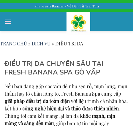
Skip
Spa Fresh Banana - Vẻ Đẹp Từ Trái Tim
to
content
TRANG CHỦ
»
DỊCH VỤ
»
ĐIỀU TRỊ DA
ĐIỀU TRỊ DA CHUYÊN SÂU TẠI
FRESH BANANA SPA GÒ VẤP
Nếu bạn đang gặp các vấn đề như sẹo rỗ, mụn lưng, mụn
thâm hay lỗ chân lông to, Fresh Banana Spa cung cấp
giải pháp điều trị da toàn diện
với liệu trình cá nhân hóa,
kết hợp
công nghệ hiện đại và thảo dược thiên nhiên
.
Chúng tôi cam kết mang lại làn da
khỏe mạnh, mịn
màng và sáng đều màu
, giúp bạn tự tin mỗi ngày.