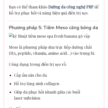
Bạn có thể tham khảo
Dưỡng da công nghệ PRP
để
hỗ trợ phục hồi và nâng hiệu quả điều trị sẹo.
Phương pháp 5: Tiêm Meso căng bóng da
Meso là phương pháp đưa trực tiếp dưỡng chất
(HA, peptide, vitamin, amino acid…) vào trung bì.
Công dụng trong điều trị sẹo rỗ:
Cấp ẩm sâu cho da
Hỗ trợ tăng sinh collagen
Giúp da phục hồi nhanh giữa các buổi
laser/subcision