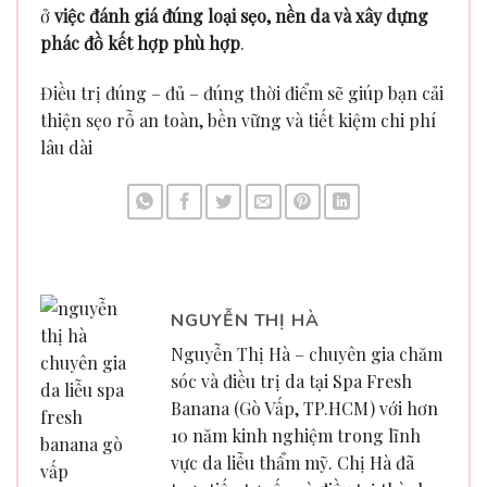
ở
việc đánh giá đúng loại sẹo, nền da và xây dựng
phác đồ kết hợp phù hợp
.
Điều trị đúng – đủ – đúng thời điểm sẽ giúp bạn cải
thiện sẹo rỗ an toàn, bền vững và tiết kiệm chi phí
lâu dài
NGUYỄN THỊ HÀ
Nguyễn Thị Hà – chuyên gia chăm
sóc và điều trị da tại Spa Fresh
Banana (Gò Vấp, TP.HCM) với hơn
10 năm kinh nghiệm trong lĩnh
vực da liễu thẩm mỹ. Chị Hà đã