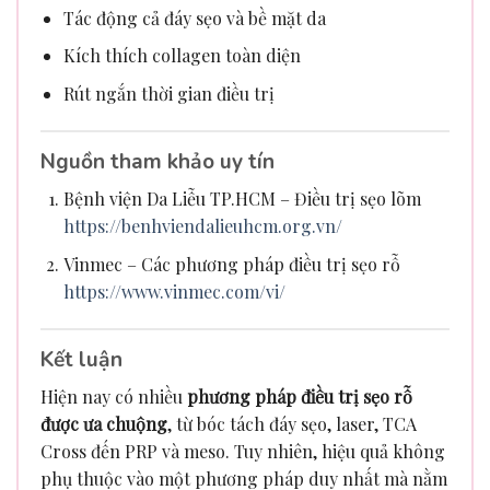
Tác động cả đáy sẹo và bề mặt da
Kích thích collagen toàn diện
Rút ngắn thời gian điều trị
Nguồn tham khảo uy tín
Bệnh viện Da Liễu TP.HCM – Điều trị sẹo lõm
https://benhviendalieuhcm.org.vn/
Vinmec – Các phương pháp điều trị sẹo rỗ
https://www.vinmec.com/vi/
Kết luận
Hiện nay có nhiều
phương pháp điều trị sẹo rỗ
được ưa chuộng
, từ bóc tách đáy sẹo, laser, TCA
Cross đến PRP và meso. Tuy nhiên, hiệu quả không
phụ thuộc vào một phương pháp duy nhất mà nằm