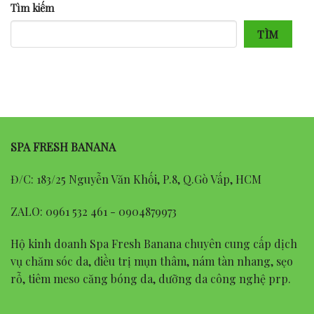
Tìm kiếm
TÌM
SPA FRESH BANANA
Đ/C: 183/25 Nguyễn Văn Khối, P.8, Q.Gò Vấp, HCM
ZALO: 0961 532 461 - 0904879973
Hộ kinh doanh Spa Fresh Banana chuyên cung cấp dịch
vụ chăm sóc da, điều trị mụn thâm, nám tàn nhang, sẹo
rỗ, tiêm meso căng bóng da, dưỡng da công nghệ prp.