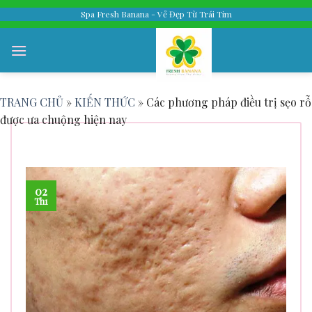
Skip
Spa Fresh Banana - Vẻ Đẹp Từ Trái Tim
to
content
TRANG CHỦ
»
KIẾN THỨC
»
Các phương pháp điều trị sẹo rỗ
được ưa chuộng hiện nay
Các phương pháp điều trị sẹo rỗ
được ưa chuộng hiện nay
02
Th1