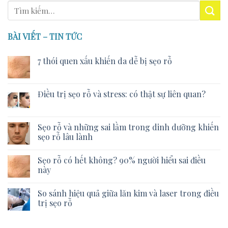
BÀI VIẾT – TIN TỨC
7 thói quen xấu khiến da dễ bị sẹo rỗ
Điều trị sẹo rỗ và stress: có thật sự liên quan?
Sẹo rỗ và những sai lầm trong dinh dưỡng khiến
sẹo rỗ lâu lành
Sẹo rỗ có hết không? 90% người hiểu sai điều
này
So sánh hiệu quả giữa lăn kim và laser trong điều
trị sẹo rỗ