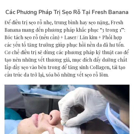
Các Phương Pháp Trị Sẹo Rỗ Tại Fresh Banana
Để điều trị sẹo rỗ nhẹ, trung bình hay sẹo nặng, Fresh
Banana mang đến phương pháp khắc phục “3 trong 1”:
Bóc tách sẹo rỗ (nếu cần) + Laser/ Lăn kim + Phối hợp
các yếu tố tăng trưởng giúp phục hồi nền da đã hư tổn.
Cơ chế điều trị sẽ dùng các phương pháp kỹ thuật cao để
tạo nên những vết thương giả, mục đích đẩy dưỡng chất
lấp đầy sẹo vào bên trong để tăng sinh Collagen, tái tạo
cấu trúc da trở lại, xóa bỏ những vết sẹo rỗ lõm.