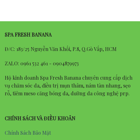
SPA FRESH BANANA
Đ/C: 183/25 Nguyễn Văn Khối, P.8, Q.Gò Vấp, HCM
ZALO: 0961 532 461 - 0904879973
Hộ kinh doanh Spa Fresh Banana chuyên cung cấp dịch
vụ chăm sóc da, điều trị mụn thâm, nám tàn nhang, sẹo
rỗ, tiêm meso căng bóng da, dưỡng da công nghệ prp.
CHÍNH SÁCH VÀ ĐIỀU KHOẢN
Chính Sách Bảo Mật