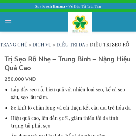
Skip
Spa Fresh Banana - Vẻ Đẹp Từ Trái Tim
to
content
TRANG CHỦ
»
DỊCH VỤ
»
ĐIỀU TRỊ DA
»
ĐIỀU TRỊ SẸO RỖ
Trị Sẹo Rỗ Nhẹ – Trung Bình – Nặng Hiệu
Quả Cao
250.000 VNĐ
Lấp đầy sẹo rỗ, hiệu quả với nhiều loại sẹo, kể cả sẹo
sâu, sẹo lâu năm.
Se khít lỗ chân lông và cải thiện kết cấu da, trẻ hóa da
Hiệu quả cao, lên đến 90%, giảm thiểu tối đa tình
trạng tái phát sẹo.