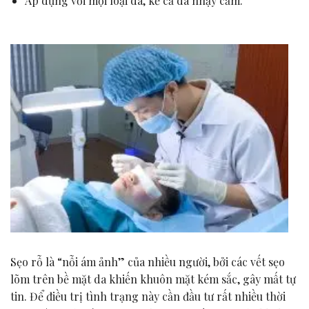
Áp dụng với mọi loại da, kể cả da nhạy cảm.
Sẹo rỗ là “nỗi ám ảnh” của nhiều người, bởi các vết sẹo
lõm trên bề mặt da khiến khuôn mặt kém sắc, gây mất tự
tin. Để điều trị tình trạng này cần đầu tư rất nhiều thời