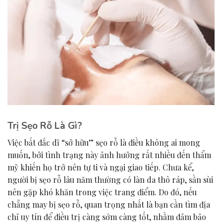
Trị Sẹo Rỗ Là Gì?
Việc bất đắc dĩ “sở hữu” sẹo rỗ là điều không ai mong
muốn, bởi tình trạng này ảnh hưởng rất nhiều đến thẩm
mỹ khiến họ trở nên tự ti và ngại giao tiếp. Chưa kể,
người bị sẹo rỗ lâu năm thường có làn da thô ráp, sần sùi
nên gặp khó khăn trong việc trang điểm. Do đó, nếu
chẳng may bị sẹo rỗ, quan trọng nhất là bạn cần tìm địa
chỉ uy tín để điều trị càng sớm càng tốt, nhằm đảm bảo