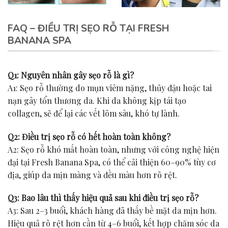
FAQ – ĐIỀU TRỊ SẸO RỖ TẠI FRESH
BANANA SPA
Q1: Nguyên nhân gây sẹo rỗ là gì?
A1: Sẹo rỗ thường do mụn viêm nặng, thủy đậu hoặc tai
nạn gây tổn thương da. Khi da không kịp tái tạo
collagen, sẽ để lại các vết lõm sâu, khó tự lành.
Q2: Điều trị sẹo rỗ có hết hoàn toàn không?
A2: Sẹo rỗ khó mất hoàn toàn, nhưng với công nghệ hiện
đại tại Fresh Banana Spa, có thể cải thiện 60–90% tùy cơ
địa, giúp da mịn màng và đều màu hơn rõ rệt.
Q3: Bao lâu thì thấy hiệu quả sau khi điều trị sẹo rỗ?
A3: Sau 2–3 buổi, khách hàng đã thấy bề mặt da mịn hơn.
Hiệu quả rõ rệt hơn cần từ 4–6 buổi, kết hợp chăm sóc da