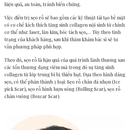
hiệu quả, an toàn, tránh biến chứng.
Việc điều trị sẹo rỗ sẽ bao gồm các kỹ thuật tái tạo bề mặt
có cơ chế kích thích tăng sinh collagen nội sinh từ chính
cơ thể như: laser, lăn kim, bóc tách sẹo,… Tùy theo tình
trạng của khách hàng, sau khi thăm khám bác sĩ sẽ tư
vấn phương pháp phù hợp.
Theo đó, sẹo rỗ là hậu quả của quá trình lành thương sau
các tổn thương dạng viêm mà trong đó sự tăng sinh
collagen từ lớp trung bì bị thiếu hụt. Dựa theo hình dáng
sẹo, có thể phân thành 3 loại: Sẹo rỗ chân đá nhọn (Ice
pick Scar), sẹo rỗ hình lượn sóng (Rolling Scar), sẹo rỗ
chân vuông (Boxcar Scar).