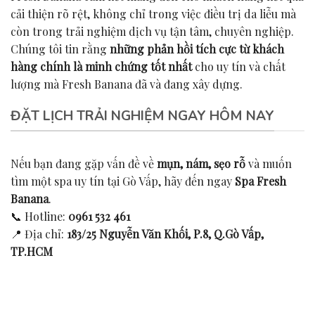
cải thiện rõ rệt, không chỉ trong việc điều trị da liễu mà
còn trong trải nghiệm dịch vụ tận tâm, chuyên nghiệp.
Chúng tôi tin rằng
những phản hồi tích cực từ khách
hàng chính là minh chứng tốt nhất
cho uy tín và chất
lượng mà Fresh Banana đã và đang xây dựng.
ĐẶT LỊCH TRẢI NGHIỆM NGAY HÔM NAY
Nếu bạn đang gặp vấn đề về
mụn, nám, sẹo rỗ
và muốn
tìm một spa uy tín tại Gò Vấp, hãy đến ngay
Spa Fresh
Banana
.
📞 Hotline:
0961 532 461
📍 Địa chỉ:
183/25 Nguyễn Văn Khối, P.8, Q.Gò Vấp,
TP.HCM