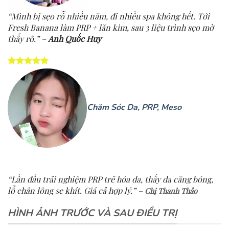
“Mình bị sẹo rỗ nhiều năm, đi nhiều spa không hết. Tới
Fresh Banana làm PRP + lăn kim, sau 3 liệu trình sẹo mờ
thấy rõ.” –
Anh Quốc Huy
Chăm Sóc Da
,
PRP
,
Meso
“Lần đầu trải nghiệm PRP trẻ hóa da, thấy da căng bóng,
lỗ chân lông se khít. Giá cả hợp lý.” –
Chị Thanh Thảo
HÌNH ẢNH TRƯỚC VÀ SAU ĐIỀU TRỊ