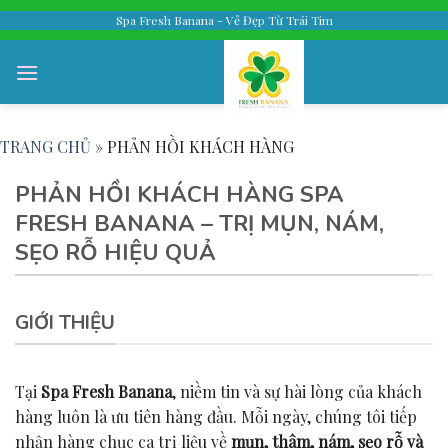
Skip
Spa Fresh Banana - Vẻ Đẹp Từ Trái Tim
to
content
TRANG CHỦ
»
PHẢN HỒI KHÁCH HÀNG
PHẢN HỒI KHÁCH HÀNG SPA
FRESH BANANA – TRỊ MỤN, NÁM,
SẸO RỖ HIỆU QUẢ
GIỚI THIỆU
Tại
Spa Fresh Banana
, niềm tin và sự hài lòng của khách
hàng luôn là ưu tiên hàng đầu. Mỗi ngày, chúng tôi tiếp
nhận hàng chục ca trị liệu về
mụn, thâm, nám, sẹo rỗ và