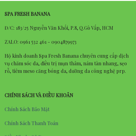
SPA FRESH BANANA
Đ/C: 183/25 Nguyễn Văn Khối, P.8, Q.Gò Vấp, HCM
ZALO: 0961 532 461 - 0904879973
Hộ kinh doanh Spa Fresh Banana chuyên cung cấp dịch
vụ chăm sóc da, điều trị mụn thâm, nám tàn nhang, sẹo
rỗ, tiêm meso căng bóng da, dưỡng da công nghệ prp.
CHÍNH SÁCH VÀ ĐIỀU KHOẢN
Chính Sách Bảo Mật
Chính Sách Thanh Toán