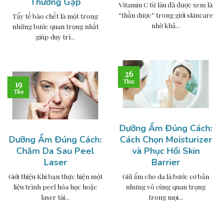
Thường Gặp
Vitamin C từ lâu đã được xem là
“thần dược” trong giới skincare
Tẩy tế bào chết là một trong
nhờ khả...
những bước quan trọng nhất
giúp duy trì...
26
Th12
19
Th9
Dưỡng Ẩm Đúng Cách:
Dưỡng Ẩm Đúng Cách:
Cách Chọn Moisturizer
Chăm Da Sau Peel
và Phục Hồi Skin
Laser
Barrier
Giới thiệu Khi bạn thực hiện một
Giữ ẩm cho da là bước cơ bản
liệu trình peel hóa học hoặc
nhưng vô cùng quan trọng
laser tái...
trong mọi...