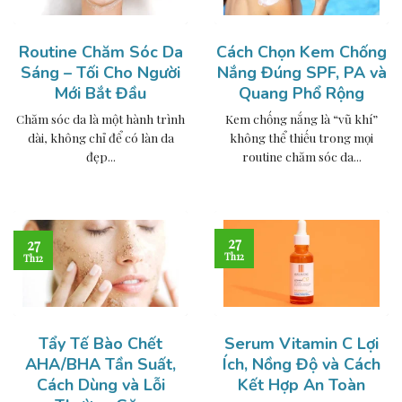
Routine Chăm Sóc Da
Cách Chọn Kem Chống
Sáng – Tối Cho Người
Nắng Đúng SPF, PA và
Mới Bắt Đầu
Quang Phổ Rộng
Chăm sóc da là một hành trình
Kem chống nắng là “vũ khí”
dài, không chỉ để có làn da
không thể thiếu trong mọi
đẹp...
routine chăm sóc da...
27
27
Th12
Th12
Tẩy Tế Bào Chết
Serum Vitamin C Lợi
AHA/BHA Tần Suất,
Ích, Nồng Độ và Cách
Cách Dùng và Lỗi
Kết Hợp An Toàn