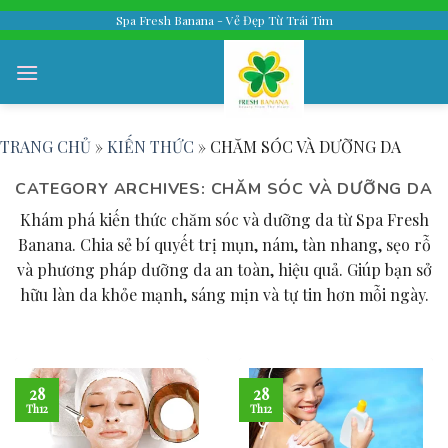
Skip
Spa Fresh Banana - Vẻ Đẹp Từ Trái Tim
to
content
TRANG CHỦ
»
KIẾN THỨC
»
CHĂM SÓC VÀ DƯỠNG DA
CATEGORY ARCHIVES:
CHĂM SÓC VÀ DƯỠNG DA
Khám phá kiến thức chăm sóc và dưỡng da từ Spa Fresh
Banana. Chia sẻ bí quyết trị mụn, nám, tàn nhang, sẹo rỗ
và phương pháp dưỡng da an toàn, hiệu quả. Giúp bạn sở
hữu làn da khỏe mạnh, sáng mịn và tự tin hơn mỗi ngày.
28
28
Th12
Th12