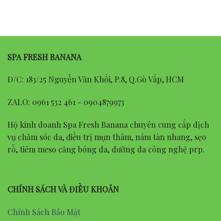
SPA FRESH BANANA
Đ/C: 183/25 Nguyễn Văn Khối, P.8, Q.Gò Vấp, HCM
ZALO: 0961 532 461 - 0904879973
Hộ kinh doanh Spa Fresh Banana chuyên cung cấp dịch
vụ chăm sóc da, điều trị mụn thâm, nám tàn nhang, sẹo
rỗ, tiêm meso căng bóng da, dưỡng da công nghệ prp.
CHÍNH SÁCH VÀ ĐIỀU KHOẢN
Chính Sách Bảo Mật